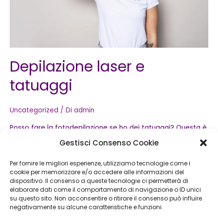
Depilazione laser e
tatuaggi
Uncategorized
/ Di
admin
Posso fare la fotodepilazione se ho dei tatuaggi? Questa è
una domanda molto comune, dato che al giorno d’oggi
Gestisci Consenso Cookie
sempre più persone decidono di tatuarsi. Il trattamento di
Per fornire le migliori esperienze, utilizziamo tecnologie come i
fotodepilazione si può realizzare su quasi tutte le parti del
cookie per memorizzare e/o accedere alle informazioni del
corpo ma non si può fare sulle aree tatuate. Perché? La
dispositivo. Il consenso a queste tecnologie ci permetterà di
luce emessa dal trattamento di fotodepilazione …
elaborare dati come il comportamento di navigazione o ID unici
su questo sito. Non acconsentire o ritirare il consenso può influire
negativamente su alcune caratteristiche e funzioni.
Leggi altro »