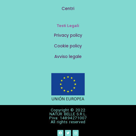
Centri
Testi Legali
Privacy policy
Cookie policy
Avviso legale
Copyright © 2022
NATUR BELLE S.R.L.
P.iva: 14894271007
All rights reserved
F
T
I
a
w
n