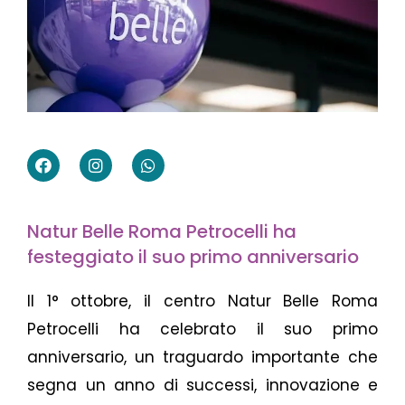
F
I
W
a
n
h
c
s
a
e
t
t
b
a
s
Natur Belle Roma Petrocelli ha
o
g
a
o
r
p
festeggiato il suo primo anniversario
k
a
p
m
Il 1° ottobre, il centro Natur Belle Roma
Petrocelli ha celebrato il suo primo
anniversario, un traguardo importante che
segna un anno di successi, innovazione e