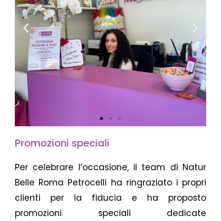
P
N
r
e
e
x
v
t
i
Promozioni speciali
o
u
Per celebrare l’occasione, il team di Natur
Belle Roma Petrocelli ha ringraziato i propri
s
clienti per la fiducia e ha proposto
promozioni speciali dedicate