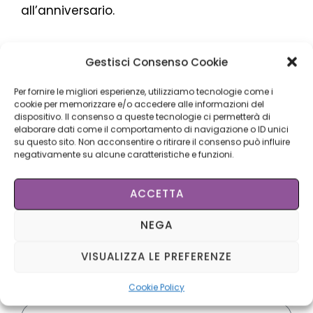
all’anniversario.
Gestisci Consenso Cookie
Natur Belle Roma Petrocelli
:
Per fornire le migliori esperienze, utilizziamo tecnologie come i
Via Biagio Petrocelli 239, Roma.
cookie per memorizzare e/o accedere alle informazioni del
dispositivo. Il consenso a queste tecnologie ci permetterà di
Tel. 06 85381485
elaborare dati come il comportamento di navigazione o ID unici
su questo sito. Non acconsentire o ritirare il consenso può influire
negativamente su alcune caratteristiche e funzioni.
ACCETTA
NEGA
Prenota il tuo check up
gratuito
VISUALIZZA LE PREFERENZE
Cookie Policy
Nome e cognome