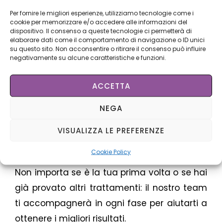
Per fornire le migliori esperienze, utilizziamo tecnologie come i
cookie per memorizzare e/o accedere alle informazioni del
dispositivo. Il consenso a queste tecnologie ci permetterà di
elaborare dati come il comportamento di navigazione o ID unici
su questo sito. Non acconsentire o ritirare il consenso può influire
Trattamento personalizzato
negativamente su alcune caratteristiche e funzioni.
Da Natur Belle ci impegniamo a offrirti un
ACCETTA
ambiente accogliente e sicuro, utilizzando
NEGA
tecnologie di ultima generazione (Depilflex)
per garantire risultati ottimali e
VISUALIZZA LE PREFERENZE
un’esperienza piacevole.
Cookie Policy
Non importa se è la tua prima volta o se hai
già provato altri trattamenti: il nostro team
ti accompagnerà in ogni fase per aiutarti a
ottenere i migliori risultati.