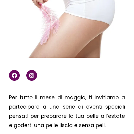
F
I
a
n
c
s
e
t
b
a
Per tutto il mese di maggio, ti invitiamo a
o
g
o
r
partecipare a una serie di eventi speciali
k
a
m
pensati per preparare la tua pelle all’estate
e goderti una pelle liscia e senza peli.