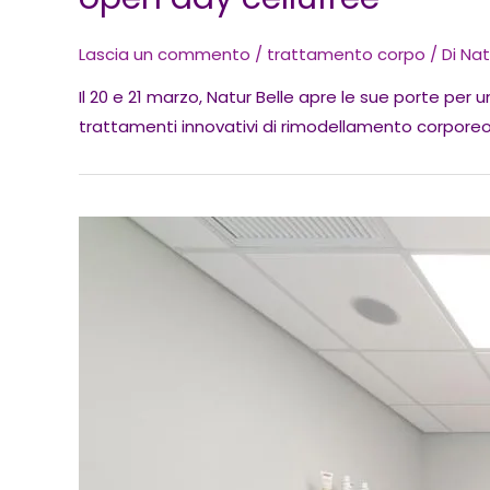
Lascia un commento
/
trattamento corpo
/ Di
Nat
Il 20 e 21 marzo, Natur Belle apre le sue porte per
trattamenti innovativi di rimodellamento corpore
Nuova
apertura
a
Roma