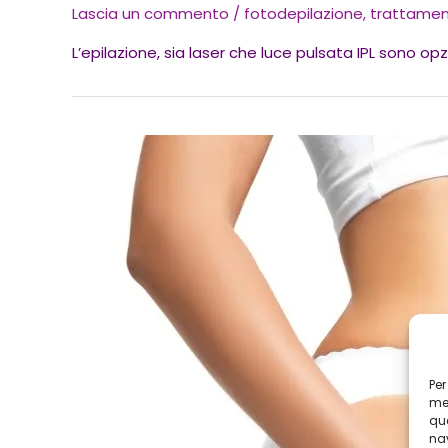
Lascia un commento
/
fotodepilazione
,
trattamen
L’epilazione, sia laser che luce pulsata IPL sono opz
Per
mem
que
nav