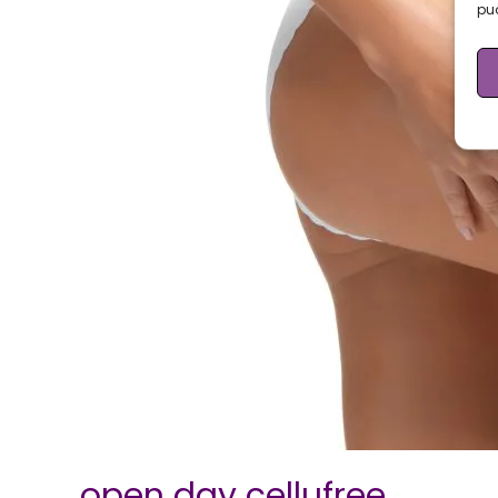
può
open day cellufree