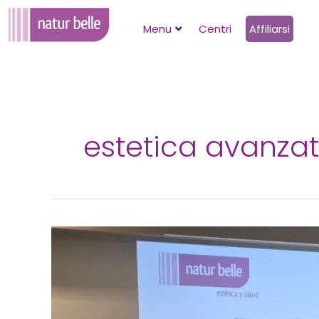
Vai
al
Menu
Centri
Affiliarsi
contenuto
estetica avanza