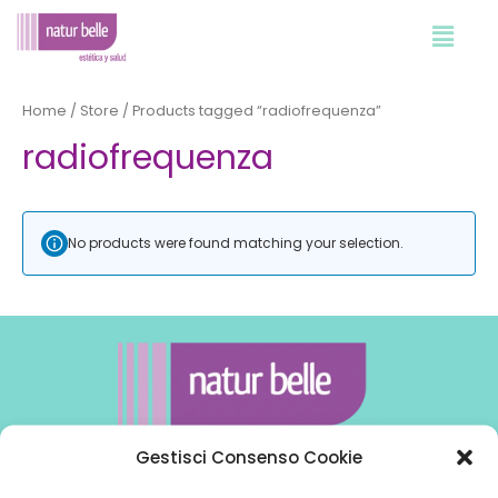
Vai
al
contenuto
Home
/
Store
/ Products tagged “radiofrequenza”
radiofrequenza
No products were found matching your selection.
Gestisci Consenso Cookie