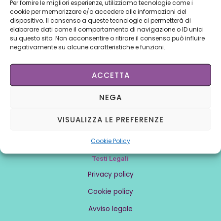
Per fornire le migliori esperienze, utilizziamo tecnologie come i
Conoscere noi
cookie per memorizzare e/o accedere alle informazioni del
Chi siamo
dispositivo. Il consenso a queste tecnologie ci permetterà di
elaborare dati come il comportamento di navigazione o ID unici
Contattaci
su questo sito. Non acconsentire o ritirare il consenso può influire
negativamente su alcune caratteristiche e funzioni.
Lavora con noi
ACCETTA
Affiliati
NEGA
Intranet
Affiliarsi
VISUALIZZA LE PREFERENZE
Centri
Cookie Policy
Testi Legali
Privacy policy
Cookie policy
Avviso legale