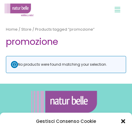
Vai
al
contenuto
Home
/
Store
/ Products tagged “promozione”
promozione
No products were found matching your selection.
Gestisci Consenso Cookie