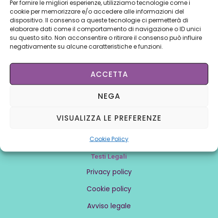
Per fornire le migliori esperienze, utilizziamo tecnologie come i
Conoscere noi
cookie per memorizzare e/o accedere alle informazioni del
Chi siamo
dispositivo. Il consenso a queste tecnologie ci permetterà di
elaborare dati come il comportamento di navigazione o ID unici
Contattaci
su questo sito. Non acconsentire o ritirare il consenso può influire
negativamente su alcune caratteristiche e funzioni.
Lavora con noi
ACCETTA
Affiliati
NEGA
Intranet
Affiliarsi
VISUALIZZA LE PREFERENZE
Centri
Cookie Policy
Testi Legali
Privacy policy
Cookie policy
Avviso legale