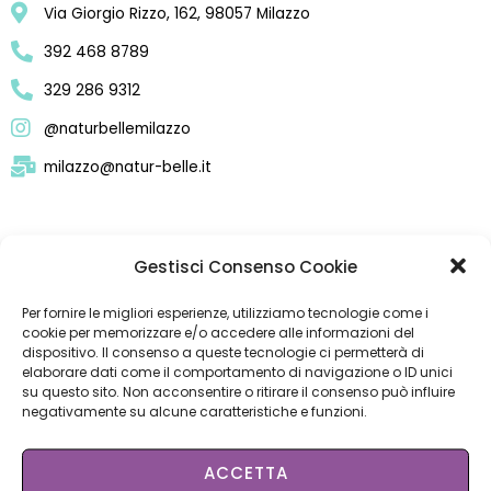
Via Giorgio Rizzo, 162, 98057 Milazzo
392 468 8789
329 286 9312
@naturbellemilazzo
milazzo@natur-belle.it
Gestisci Consenso Cookie
Per fornire le migliori esperienze, utilizziamo tecnologie come i
APPUNTAMENTO
cookie per memorizzare e/o accedere alle informazioni del
dispositivo. Il consenso a queste tecnologie ci permetterà di
elaborare dati come il comportamento di navigazione o ID unici
su questo sito. Non acconsentire o ritirare il consenso può influire
SCARICA L'APP
negativamente su alcune caratteristiche e funzioni.
ACCETTA