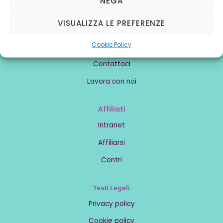
NEGA
VISUALIZZA LE PREFERENZE
Conoscere noi
Cookie Policy
Chi siamo
Contattaci
Lavora con noi
Affiliati
Intranet
Affiliarsi
Centri
Testi Legali
Privacy policy
Cookie policy